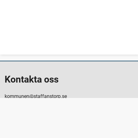
Kontakta oss
kommunen@staffanstorp.se
staffanstorp.se
Kommunens växel: 046-25 11 00
Org.nr: 212000-1017