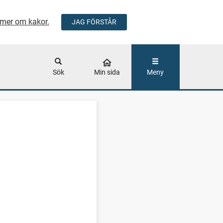
mer om kakor.
JAG FÖRSTÅR
ÅLLET
Sök
Min sida
Meny