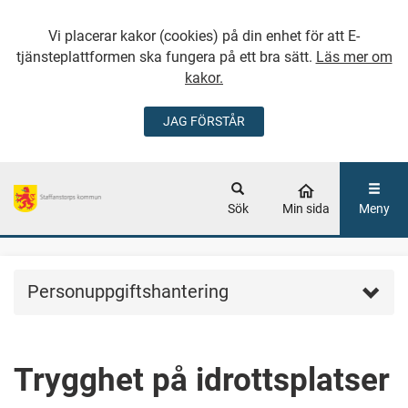
Vi placerar kakor (cookies) på din enhet för att E-
tjänsteplattformen ska fungera på ett bra sätt.
Läs mer om
kakor.
JAG FÖRSTÅR
GÅ DIREKT TILL
HUVUDINNEHÅLLET
Sök
Min sida
Meny
Personuppgiftshantering
Trygghet på idrottsplatser