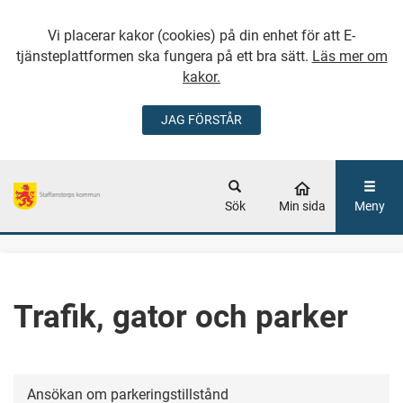
Vi placerar kakor (cookies) på din enhet för att E-
tjänsteplattformen ska fungera på ett bra sätt.
Läs mer om
kakor.
JAG FÖRSTÅR
GÅ DIREKT TILL
HUVUDINNEHÅLLET
Sök
Min sida
Meny
Trafik, gator och parker
Ansökan om parkeringstillstånd