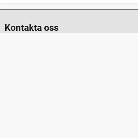
Kontakta oss
kommunen@staffanstorp.se
staffanstorp.se
Kommunens växel: 046-25 11 00
Org.nr: 212000-1017
Besök oss
Rådhuset, Torget 1
245 80 Staffanstorp
Snabblänkar