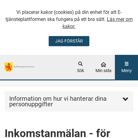
Vi placerar kakor (cookies) på din enhet för att E-
tjänsteplattformen ska fungera på ett bra sätt.
Läs mer om
kakor.
JAG FÖRSTÅR
GÅ DIREKT TILL
HUVUDINNEHÅLLET
Sök
Min sida
Meny
Information om hur vi hanterar dina
personuppgifter
Inkomstanmälan - för