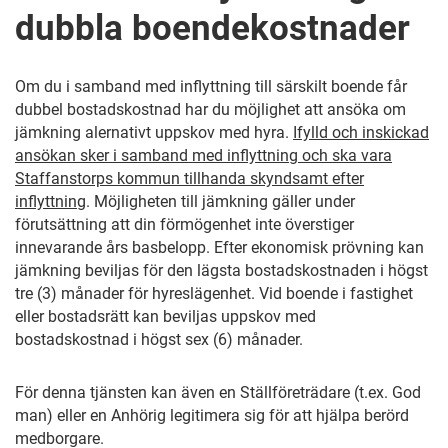
dubbla boendekostnader
Om du i samband med inflyttning till särskilt boende får
dubbel bostadskostnad har du möjlighet att ansöka om
jämkning alernativt uppskov med hyra.
Ifylld och inskickad
ansökan sker i samband med inflyttning och ska vara
Staffanstorps kommun tillhanda skyndsamt efter
inflyttning
. Möjligheten till jämkning gäller under
förutsättning att din förmögenhet inte överstiger
innevarande års basbelopp. Efter ekonomisk prövning kan
jämkning beviljas för den lägsta bostadskostnaden i högst
tre (3) månader för hyreslägenhet. Vid boende i fastighet
eller bostadsrätt kan beviljas uppskov med
bostadskostnad i högst sex (6) månader.
För denna tjänsten kan även en Ställföreträdare (t.ex. God
man) eller en Anhörig legitimera sig för att hjälpa berörd
medborgare.