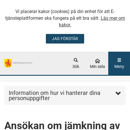
Vi placerar kakor (cookies) på din enhet för att E-
tjänsteplattformen ska fungera på ett bra sätt.
Läs mer om
kakor.
JAG FÖRSTÅR
GÅ DIREKT TILL
HUVUDINNEHÅLLET
Sök
Min sida
Meny
Information om hur vi hanterar dina
personuppgifter
Ansökan om jämkning av