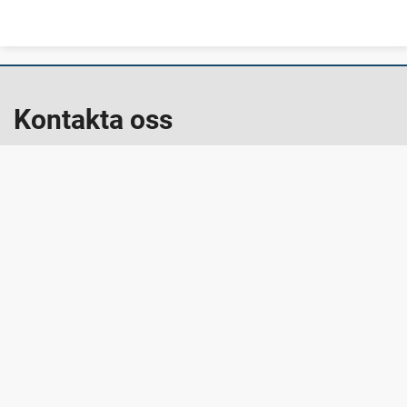
Kontakta oss
kommunen@staffanstorp.se
staffanstorp.se
Kommunens växel: 046-25 11 00
Org.nr: 212000-1017
Besök oss
Rådhuset, Torget 1
245 80 Staffanstorp