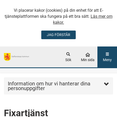
Vi placerar kakor (cookies) på din enhet för att E-
tjänsteplattformen ska fungera på ett bra sätt.
Läs mer om
kakor.
JAG FÖRSTÅR
GÅ DIREKT TILL
HUVUDINNEHÅLLET
Sök
Min sida
Meny
Information om hur vi hanterar dina
personuppgifter
Fixartjänst