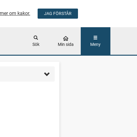
mer om kakor.
JAG FÖRSTÅR
ÅLLET
Sök
Min sida
Meny