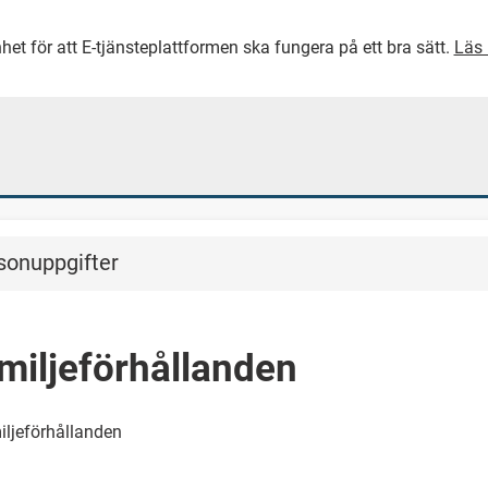
het för att E-tjänsteplattformen ska fungera på ett bra sätt.
Läs 
GÅ DIREKT TILL HUVUDINNEH
sonuppgifter
miljeförhållanden
ljeförhållanden